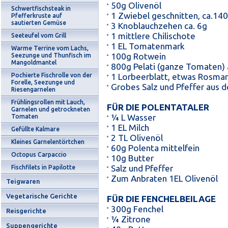
50g Olivenöl
Schwertfischsteak in
1 Zwiebel geschnitten, ca.14
Pfefferkruste auf
sautierten Gemüse
3 Knoblauchzehen ca. 6g
1 mittlere Chilischote
Seeteufel vom Grill
1 EL Tomatenmark
Warme Terrine vom Lachs,
100g Rotwein
Seezunge und Thunfisch im
Mangoldmantel
800g Pelati (ganze Tomaten) 
Pochierte Fischrolle von der
1 Lorbeerblatt, etwas Rosmar
Forelle, Seezunge und
Grobes Salz und Pfeffer aus d
Riesengarnelen
Frühlingsrollen mit Lauch,
FÜR DIE POLENTATALER
Garnelen und getrockneten
¼ L Wasser
Tomaten
1 EL Milch
Gefüllte Kalmare
2 TL Olivenöl
Kleines Garnelentörtchen
60g Polenta mittelfein
Octopus Carpaccio
10g Butter
Salz und Pfeffer
Fischfilets in Papilotte
Zum Anbraten 1EL Olivenöl
Teigwaren
Vegetarische Gerichte
FÜR DIE FENCHELBEILAGE
300g Fenchel
Reisgerichte
¼ Zitrone
Suppengerichte