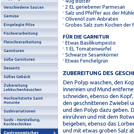
40g Butter
2 EL geriebener Parmesan
Verschiedene Saucen
Salz und Pfeffer aus der Mühl
Gemüse
Olivenöl zum Anbraten
Grobes Salz zum Kochen der 
Eingelegte Pilze
Fischverarbeitung
FÜR DIE GARNITUR
Fleischverarbeitung
Etwas Basilikumpesto
1 EL Tomatenwürfel
Garnituren
Schwarze Sesamkörner
Süße Garnituren
Etwas Fenchelgrün
Desserts
ZUBEREITUNG DES GESC
Süßes Gebäck
Den Polyp waschen, den Kop
Zubereitung
Innereien und Mund entferne
Lebkuchenhäuschen
schneiden, ebenso den Kopf. 
Hochzeitstorte Saint
den geschnittenen Zwiebel u
Honorée
und den Polyp dazu geben. D
Sushivariationen
einrühren und mit dem Rotwe
Sushi - Herstellung,
beigeben, ebenso das Lorbe
Kochtechniken
und mit etwas groben Salz 
Gastronomisches