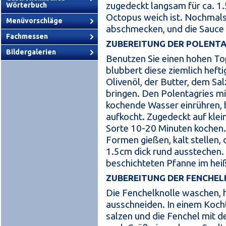
zugedeckt langsam für ca. 1.
Wörterbuch
Octopus weich ist. Nochmals
Menüvorschläge
abschmecken, und die Sauce 
Fachmessen
ZUBEREITUNG DER POLENT
Bildergalerien
Benutzen Sie einen hohen To
blubbert diese ziemlich heft
Olivenöl, der Butter, dem S
bringen. Den Polentagries m
kochende Wasser einrühren, bi
aufkocht. Zugedeckt auf klei
Sorte 10-20 Minuten kochen. 
Formen gießen, kalt stellen,
1.5cm dick rund ausstechen. 
beschichteten Pfanne im hei
ZUBEREITUNG DER FENCHEL
Die Fenchelknolle waschen, h
ausschneiden. In einem Koch
salzen und die Fenchel mit d