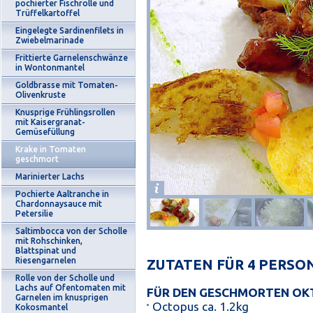
pochierter Fischrolle und
Trüffelkartoffel
Eingelegte Sardinenfilets in
Zwiebelmarinade
Frittierte Garnelenschwänze
in Wontonmantel
Goldbrasse mit Tomaten-
Olivenkruste
Knusprige Frühlingsrollen
mit Kaisergranat-
Gemüsefüllung
Krake in Tomaten
geschmort
Marinierter Lachs
Pochierte Aaltranche in
Chardonnaysauce mit
Petersilie
Saltimbocca von der Scholle
mit Rohschinken,
Blattspinat und
Riesengarnelen
ZUTATEN FÜR 4 PERSO
Rolle von der Scholle und
Lachs auf Ofentomaten mit
FÜR DEN GESCHMORTEN OK
Garnelen im knusprigen
Octopus ca. 1.2kg
Kokosmantel