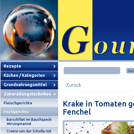
Rezepte
Küchen / Kategorien
Zurück
Grundnahrungsmittel
Zubereitungstechniken
Krake in Tomaten g
Fleischgerichte
Fenchel
Fischgerichte
Barschfilet im Bauchspeck-
Wirsingmantel
Creme von der Scholle mit