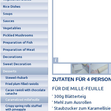
Rice Dishes
Soups
Sauces
Vegetables
Pickled Mushrooms
Preparation of Fish
Preparation of Meat
Decorations
Sweet Decoration
Desserts
Stewed rhubarb
ZUTATEN FÜR 4 PERSO
Fried plum filled raviolis
FÜR DIE MILLE-FEUILLE
Cacao ravioli with chocolate
canache
300g Blätterteig
Caramelized millefeuille
Mehl zum Ausrollen
Crispy spring rolls stuffed
Staubzucker zum Karamellisie
with pineapple