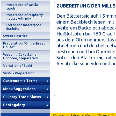
Preparation of vanilla
ZUBEREITUNG DER MILLE
ravioli
Preparation of raspberry
Den Blätterteig auf 1,5mm 
mousse with jelly
einem Backblech legen, mit
Coffee and mascarpone
weiterem Backblech abdecke
charlotte
Heißluftofen bei 160 Grad f
Sweet Pastries
aus dem Ofen nehmen, das 
Preparation "Gingerbread
abnehmen und den hell geba
House"
bestreuen und bei Oberhitze
Wedding Cake Saint
Sofort den Blätterteig mit e
Honorée, preparation
Rechtecke schneiden und au
Variation of Sushi
Sushi - Preparation
Gastronomic Terms
Menu Suggestions
Culinary Trade Shows
Photogalery
*
Disclaimer & Privacy
*
General Terms & Con