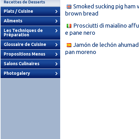
Recettes de Desserts
Smoked sucking pig ham w
Plats / Cuisine
brown bread
Aliments
Prosciutti di maialino aff
Les Techniques de
e pane nero
Préparation
Jamón de lechón ahumado
Glossaire de Cuisine
pan moreno
Propositions Menus
Salons Culinaires
Photogalery